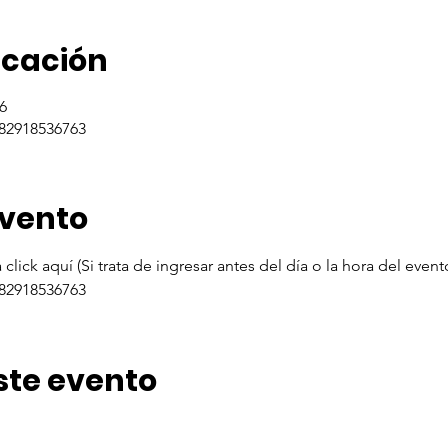
icación
6
/82918536763
evento
click aquí (Si trata de ingresar antes del día o la hora del event
/82918536763
ste evento