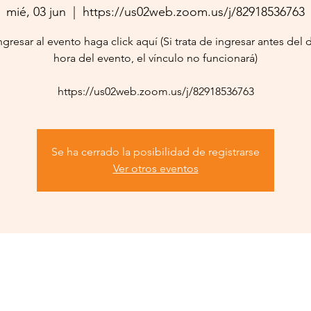
mié, 03 jun
  |  
https://us02web.zoom.us/j/82918536763
ngresar al evento haga click aquí (Si trata de ingresar antes del d
hora del evento, el vínculo no funcionará)
https://us02web.zoom.us/j/82918536763
Se ha cerrado la posibilidad de registrarse
Ver otros eventos