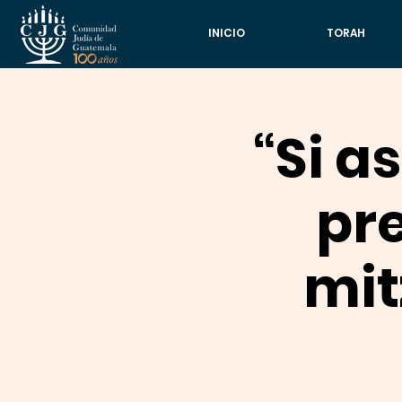
INICIO
TORAH
“Si a
pr
mit