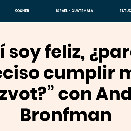
KOSHER
ISRAEL - GUATEMALA
ESTUD
sí soy feliz, ¿pa
eciso cumplir 
zvot?” con An
Bronfman