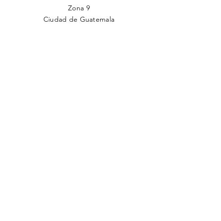
Zona 9
Ciudad de Guatemala
TELÉFONO
(502)
2201-1500
EMAIL
cjg@comunidadjudia.com
Back to Top
Facebook
Twitter