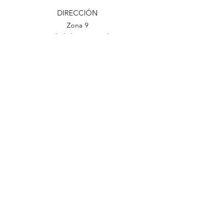
DIRECCIÓN
Zona 9
Ciudad de Guatemala
TELÉFONO
(502)
2201-1500
EMAIL
cjg@comunidadjudia.com
Back to Top
Facebook
Twitter