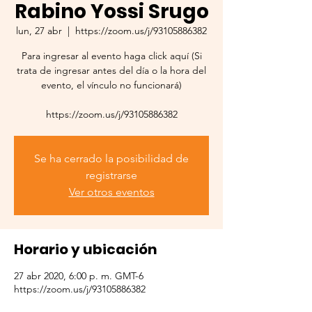
Rabino Yossi Srugo
lun, 27 abr
  |  
https://zoom.us/j/93105886382
Para ingresar al evento haga click aquí (Si
trata de ingresar antes del día o la hora del
evento, el vínculo no funcionará)
https://zoom.us/j/93105886382
Se ha cerrado la posibilidad de
registrarse
Ver otros eventos
Horario y ubicación
27 abr 2020, 6:00 p. m. GMT-6
https://zoom.us/j/93105886382