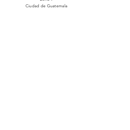
Ciudad de Guatemala
TELÉFONO
(502)
2201-1500
EMAIL
cjg@comunidadjudia.com
Back to Top
Facebook
Twitter