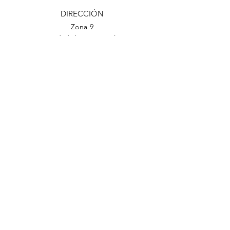
DIRECCIÓN
Zona 9
Ciudad de Guatemala
TELÉFONO
(502)
2201-1500
EMAIL
cjg@comunidadjudia.com
Back to Top
Facebook
Twitter