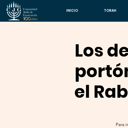
INICIO
TORAH
Los de
portó
el Ra
Para i