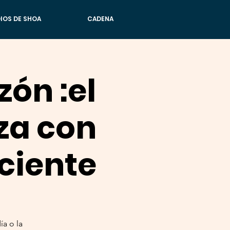
IOS DE SHOA
CADENA
zón :el
za con
ciente
ía o la