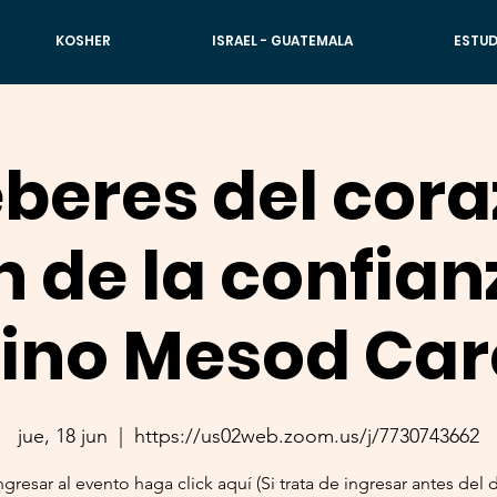
KOSHER
ISRAEL - GUATEMALA
ESTUD
beres del cora
n de la confian
bino Mesod Car
jue, 18 jun
  |  
https://us02web.zoom.us/j/7730743662
ngresar al evento haga click aquí (Si trata de ingresar antes del d