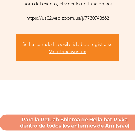
hora del evento, el vínculo no funcionará)
https://us02web.zoom.us/j/7730743662
Se ha cerrado la posibilidad de registrarse
Ver otros eventos