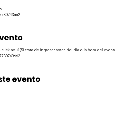
6
/7730743662
evento
click aquí (Si trata de ingresar antes del día o la hora del event
/7730743662
ste evento