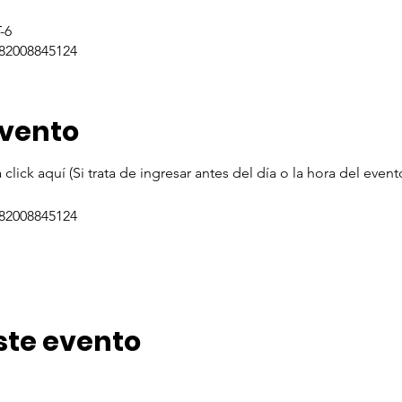
-6
/82008845124
evento
 click aquí (Si trata de ingresar antes del día o la hora del even
/82008845124
ste evento