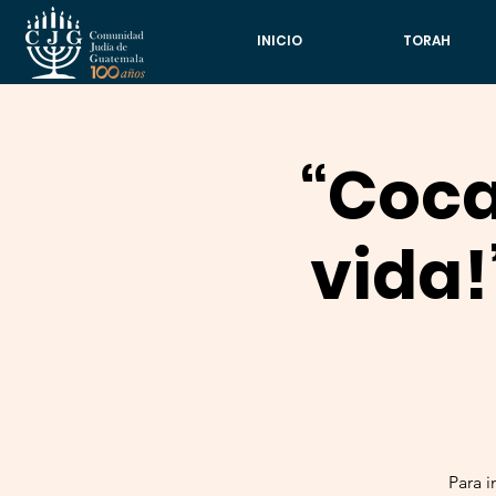
INICIO
TORAH
“Coca
vida!
Para i