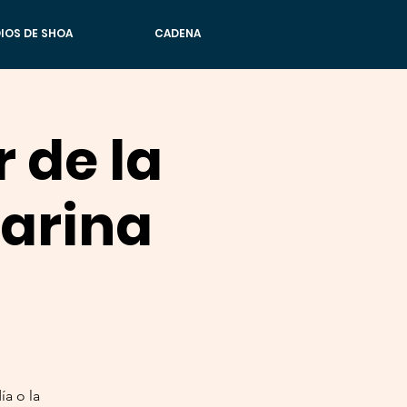
IOS DE SHOA
CADENA
 de la
Karina
ía o la