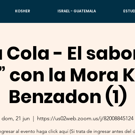
KOSHER
ISRAEL - GUATEMALA
ESTUD
 Cola - El sabor
” con la Mora 
Benzadon (1)
dom, 21 jun
  |  
https://us02web.zoom.us/j/82008845124
ngresar al evento haga click aquí (Si trata de ingresar antes del d