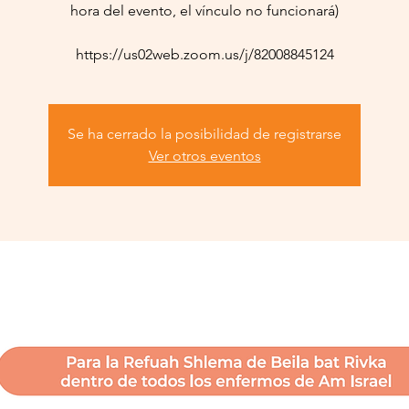
hora del evento, el vínculo no funcionará)
https://us02web.zoom.us/j/82008845124
Se ha cerrado la posibilidad de registrarse
Ver otros eventos