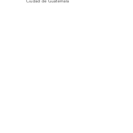
Ciudad de Guatemala
TELÉFONO
(502)
2201-1500
EMAIL
cjg@comunidadjudia.com
Back to Top
Facebook
Twitter
Insta CADENA