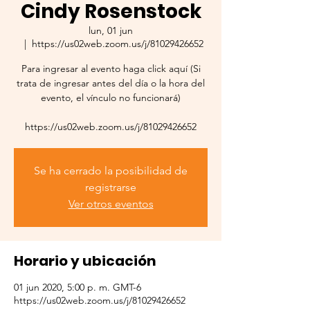
Cindy Rosenstock
lun, 01 jun
  |  
https://us02web.zoom.us/j/81029426652
Para ingresar al evento haga click aquí (Si
trata de ingresar antes del día o la hora del
evento, el vínculo no funcionará)
https://us02web.zoom.us/j/81029426652
Se ha cerrado la posibilidad de
registrarse
Ver otros eventos
Horario y ubicación
01 jun 2020, 5:00 p. m. GMT-6
https://us02web.zoom.us/j/81029426652