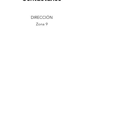
DIRECCIÓN
Zona 9
Ciudad de Guatemala
TELÉFONO
(502)
2201-1500
EMAIL
cjg@comunidadjudia.com
Back to Top
Facebook
Twitter