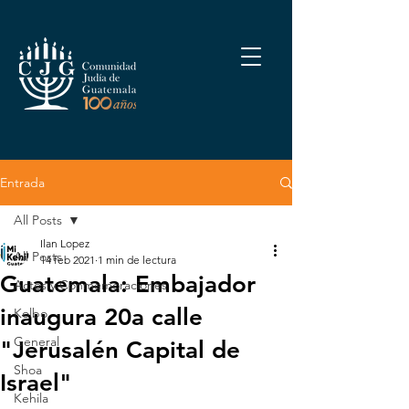
Entrada
All Posts
Ilan Lopez
All Posts
14 feb 2021
1 min de lectura
Guatemala: Embajador
Actos y Conmemoraciones
inaugura 20a calle
Kolbo
General
"Jerusalén Capital de
Shoa
Israel"
Kehila