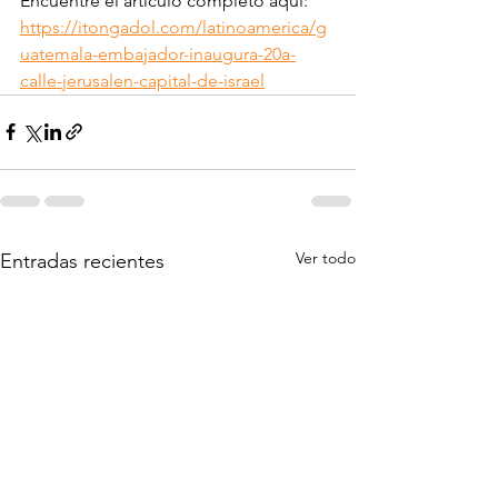
Encuentre el artículo completo aquí: 
https://itongadol.com/latinoamerica/g
uatemala-embajador-inaugura-20a-
calle-jerusalen-capital-de-israel
Ver todo
Entradas recientes